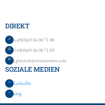
DIREKT
+49(0)69-36 00 71 88
+49(0)69-36 00 71 89
j.pietzsch@wissenswort.com
SOZIALE MEDIEN
LinkedIn
xing