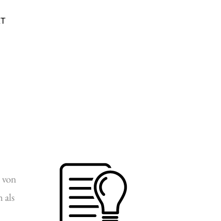
KT
n von
 als