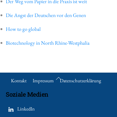
Der Weg vom Papier in die Praxis ist weit
Die Angst der Deutschen vor den Genen
How to go global
Biotechnology in North Rhine-Westphalia
Back
Kontakt
Impressum
Datenschutzerklärung
To
Soziale Medien
Top
LinkedIn